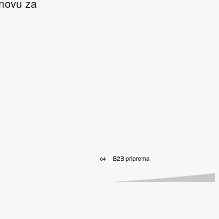
snovu za
B2B priprema
04