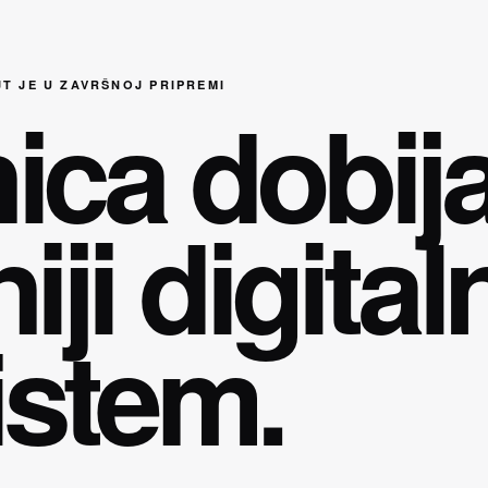
JT JE U ZAVRŠNOJ PRIPREMI
ica dobij
iji digital
istem.