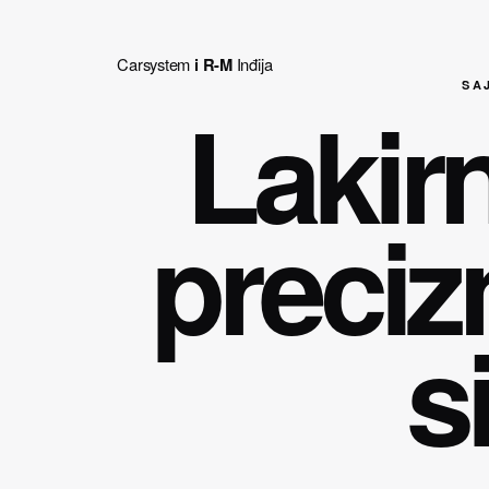
Carsystem
i R-M
Inđija
SA
Lakirn
precizn
s