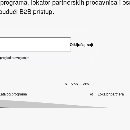
 programa, lokator partnerskih prodavnica i o
budući B2B pristup.
Otključaj sajt
 pregled pravog sajta.
U TOKU ·
96
%
Katalog programa
Lokator partnera
03